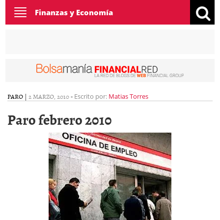
Toggle
Finanzas y Economía
navigation
PARO
|
2 MARZO, 2010
-
Escrito por:
Matias Torres
Paro febrero 2010