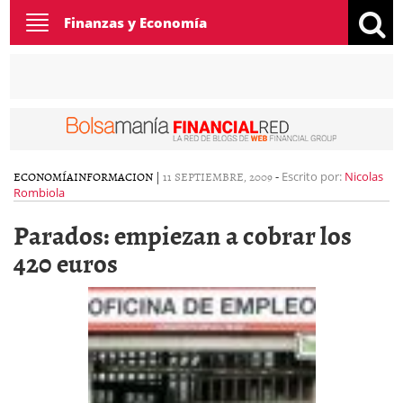
Toggle
Finanzas y Economía
navigation
ECONOMÍA
INFORMACION
|
11 SEPTIEMBRE, 2009
-
Escrito por:
Nicolas
Rombiola
Parados: empiezan a cobrar los
420 euros