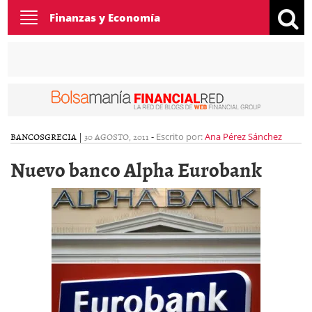
Toggle
Finanzas y Economía
navigation
BANCOS
GRECIA
|
30 AGOSTO, 2011
-
Escrito por:
Ana Pérez Sánchez
Nuevo banco Alpha Eurobank