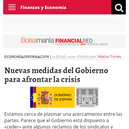
Toggle
Finanzas y Economía
navigation
ECONOMÍA
INFORMACION
|
13 JULIO, 2009
-
Escrito por:
Matias Torres
Nuevas medidas del Gobierno
para afrontar la crisis
Estamos cerca de plasmar una acercamiento entre las
partes. Parece que el Gobierno está dispuesto a
«ceder» ante algunos reclamos de los sindicatos y