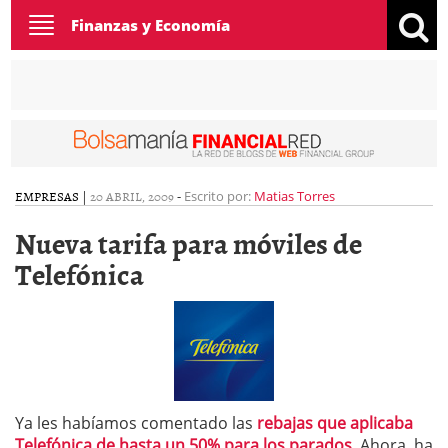
Toggle
Finanzas y Economía
navigation
EMPRESAS
|
20 ABRIL, 2009
-
Escrito por:
Matias Torres
Nueva tarifa para móviles de
Telefónica
Ya les habíamos comentado las
rebajas que aplicaba
Telefónica de hasta un 50% para los parados
. Ahora, ha