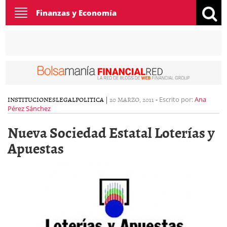
Toggle
Finanzas y Economía
navigation
INSTITUCIONES
LEGAL
POLITICA
|
20 MARZO, 2011
-
Escrito por:
Ana
Pérez Sánchez
Nueva Sociedad Estatal Loterías y
Apuestas