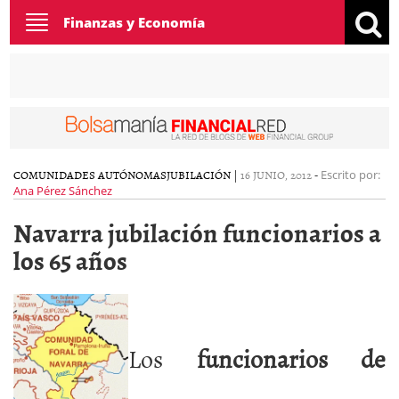
Toggle
Finanzas y Economía
navigation
COMUNIDADES AUTÓNOMAS
JUBILACIÓN
|
16 JUNIO, 2012
-
Escrito por:
Ana Pérez Sánchez
Navarra jubilación funcionarios a
los 65 años
Los
funcionarios de