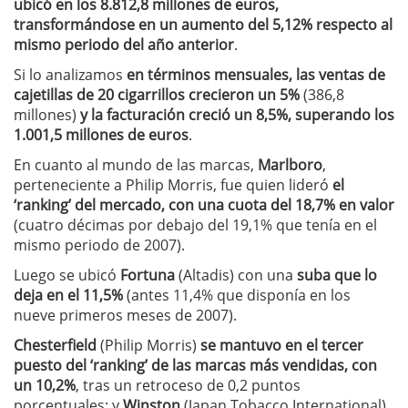
ubicó en los 8.812,8 millones de euros,
transformándose en un aumento del 5,12% respecto al
mismo periodo del año anterior
.
Si lo analizamos
en términos mensuales, las ventas de
cajetillas de 20 cigarrillos crecieron un 5%
(386,8
millones)
y la facturación creció un 8,5%, superando los
1.001,5 millones de euros
.
En cuanto al mundo de las marcas,
Marlboro
,
perteneciente a Philip Morris, fue quien lideró
el
‘ranking’ del mercado, con una cuota del 18,7% en valor
(cuatro décimas por debajo del 19,1% que tenía en el
mismo periodo de 2007).
Luego se ubicó
Fortuna
(Altadis) con una
suba que lo
deja en el 11,5%
(antes 11,4% que disponía en los
nueve primeros meses de 2007).
Chesterfield
(Philip Morris)
se mantuvo en el tercer
puesto del ‘ranking’ de las marcas más vendidas, con
un 10,2%
, tras un retroceso de 0,2 puntos
porcentuales; y
Winston
(Japan Tobacco International)