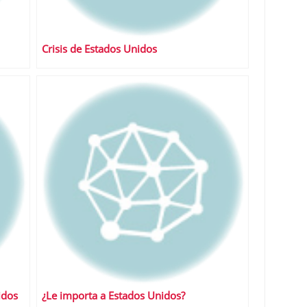
Crisis de Estados Unidos
idos
¿Le importa a Estados Unidos?