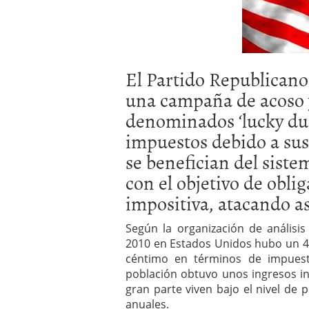
a los costes
21 de novie
¿Cuánto cuesta un soft
El Partido Republicano
una campaña de acoso y
denominados ‘lucky du
impuestos debido a sus
se benefician del siste
con el objetivo de obli
impositiva, atacando así
Según la organización de análisis
2010 en Estados Unidos hubo un 4
céntimo en términos de impuest
población obtuvo unos ingresos in
gran parte viven bajo el nivel de 
anuales.