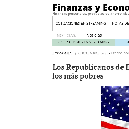
Finanzas y Econ
Finanzas personales, productos de ahorro, sis
COTIZACIONES EN STREAMING
NOTAS DE
Noticias
NOTICIAS:
de XRP
COTIZACIONES EN STREAMING
G
por qué
las
ECONOMÍA
|
5 SEPTIEMBRE, 2011
-
Escrito por
alertas
Los Republicanos de 
de
whales
los más pobres
suelen
llegar
tarde
16
de abril
de 2026
Comparativa Costes vs A
acelera la rentabilidad?
Meses sin intereses: Có
compras
24 de noviemb
Planificar tu herencia t