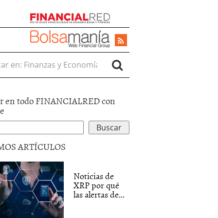
r en:
r en todo FINANCIALRED con
le
MOS ARTÍCULOS
Noticias de
XRP por qué
las alertas de...