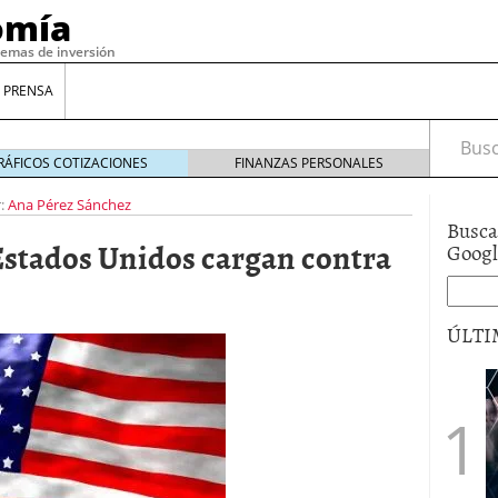
omía
temas de inversión
 PRENSA
Busca
RÁFICOS COTIZACIONES
FINANZAS PERSONALES
:
Ana Pérez Sánchez
Busca
Estados Unidos cargan contra
Goog
ÚLTI
gilidad: ¿Por qué el Préstamo Promotor privado
12 de diciembre de 2025
mo aprovechar esta opción para gestionar tus
re de 2025
ambién es una decisión financiera: cómo anticiparte