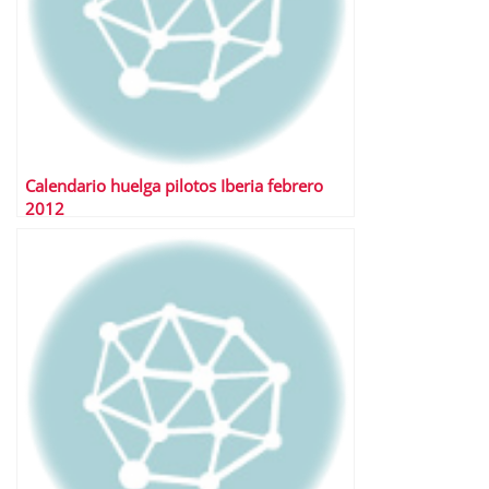
Calendario huelga pilotos Iberia febrero
2012