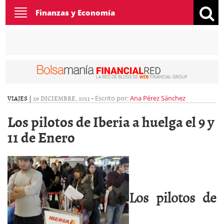
Toggle
Finanzas y Economía
navigation
VIAJES
|
29 DICIEMBRE, 2011
-
Escrito por:
Ana Pérez Sánchez
Los pilotos de Iberia a huelga el 9 y
11 de Enero
Los pilotos de