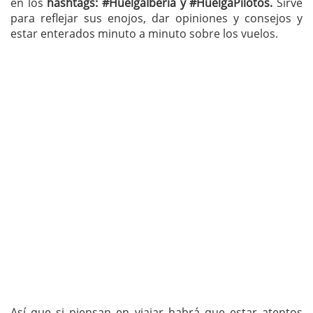
en los
hashtags: #HuelgaIberia y #HuelgaPilotos.
Sirve
para reflejar sus enojos, dar opiniones y consejos y
estar enterados minuto a minuto sobre los vuelos.
Así que si piensan en viajar habrá que estar atentos