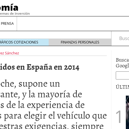
omía
temas de inversión
 PRENSA
Busca
RÁFICOS COTIZACIONES
FINANZAS PERSONALES
rez Sánchez
Busca
idos en España en 2014
Goog
oche, supone un
ÚLTI
nte, y la mayoría de
 de la experiencia de
gilidad: ¿Por qué el Préstamo Promotor privado
12 de diciembre de 2025
 para elegir el vehículo que
mo aprovechar esta opción para gestionar tus
estras exigencias, siempre
re de 2025
ambién es una decisión financiera: cómo anticiparte