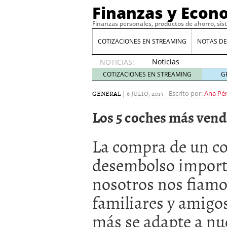
Finanzas y Econ
Finanzas personales, productos de ahorro, sis
COTIZACIONES EN STREAMING
NOTAS DE
Noticias
NOTICIAS:
de XRP
COTIZACIONES EN STREAMING
G
por qué
las
GENERAL
|
6 JULIO, 2015
-
Escrito por:
Ana Pé
alertas
Los 5 coches más vend
de
whales
suelen
La compra de un c
llegar
tarde
16
desembolso importa
de abril
de 2026
nosotros nos fiamos
Comparativa Costes vs A
acelera la rentabilidad?
familiares y amigos
Meses sin intereses: Có
más se adapte a nu
compras
24 de noviemb
Planificar tu herencia t