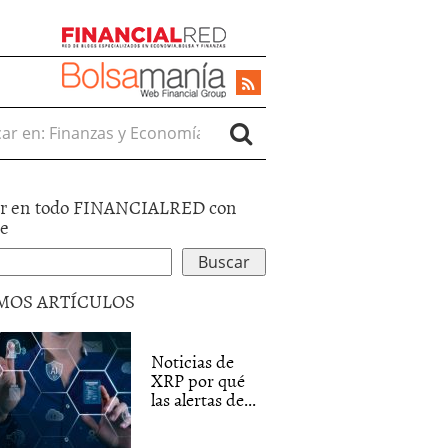
r en:
r en todo FINANCIALRED con
le
MOS ARTÍCULOS
Noticias de
XRP por qué
las alertas de...