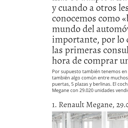
y cuando a otros le
a los costes
21 de novie
¿Cuánto cuesta un soft
conocemos como «b
mundo del automóvi
importante, por lo
las primeras consul
hora de comprar un
Por supuesto también tenemos en c
también algo común entre muchos
puertas, 5 plazas y berlinas. El co
Megane con 29.020 unidades vendi
1. Renault Megane, 29