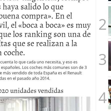
s haya salido lo que
mbre de 2025
ware punto de venta?
3 de octubre de 2025
uena compra». En el
l, el «boca a boca» es muy
 que los ranking son una de
tas que se realizan a la
 coche.
uenta lo que cada uno necesita, y eso es
 españoles. Los coches más comunes son de 3
che más vendido de toda España es el Renault
das en el pasado año 2014.
.020 unidades vendidas