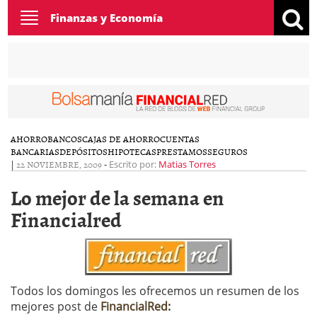
Toggle
Finanzas y Economía
navigation
AHORRO
BANCOS
CAJAS DE AHORRO
CUENTAS
BANCARIAS
DEPÓSITOS
HIPOTECAS
PRESTAMOS
SEGUROS
|
22 NOVIEMBRE, 2009
-
Escrito por:
Matias Torres
Lo mejor de la semana en
Financialred
Todos los domingos les ofrecemos un resumen de los
mejores post de
FinancialRed
: