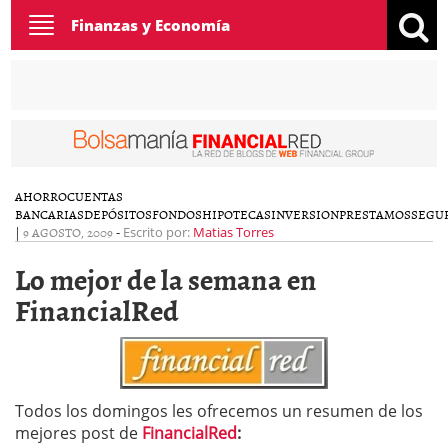
Toggle
Finanzas y Economía
navigation
AHORRO
CUENTAS
BANCARIAS
DEPÓSITOS
FONDOS
HIPOTECAS
INVERSION
PRESTAMOS
SEGU
|
9 AGOSTO, 2009
-
Escrito por:
Matias Torres
Lo mejor de la semana en
FinancialRed
Todos los domingos les ofrecemos un resumen de los
mejores post de
FinancialRed
: