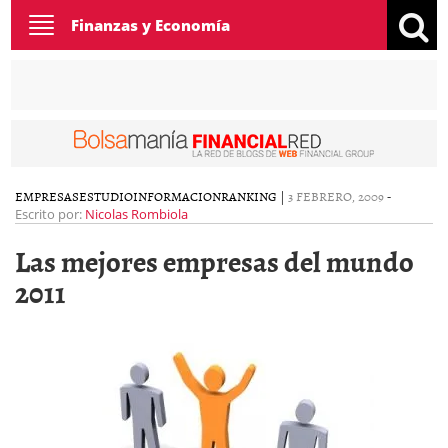
Toggle
Finanzas y Economía
navigation
EMPRESAS
ESTUDIO
INFORMACION
RANKING
|
3 FEBRERO, 2009
-
Escrito por:
Nicolas Rombiola
Las mejores empresas del mundo
2011