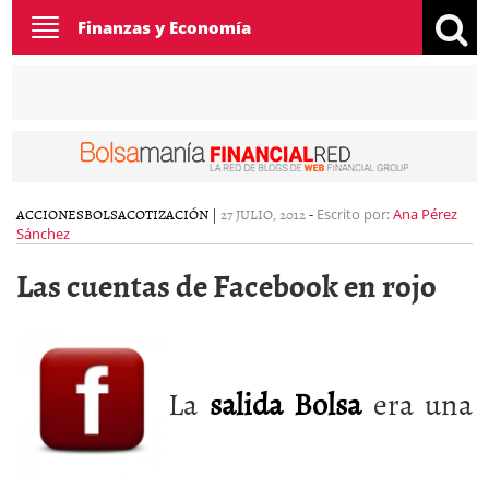
Toggle
Finanzas y Economía
navigation
ACCIONES
BOLSA
COTIZACIÓN
|
27 JULIO, 2012
-
Escrito por:
Ana Pérez
Sánchez
Las cuentas de Facebook en rojo
La
salida Bolsa
era una