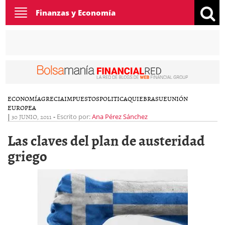
Toggle
Finanzas y Economía
navigation
ECONOMÍA
GRECIA
IMPUESTOS
POLITICA
QUIEBRAS
UE
UNIÓN
EUROPEA
|
30 JUNIO, 2011
-
Escrito por:
Ana Pérez Sánchez
Las claves del plan de austeridad
griego