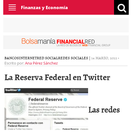
Toggle
Finanzas y Economía
navigation
BANCOS
INTERNET
RED SOCIAL
REDES SOCIALES
|
14 MARZO, 2012
-
Escrito por:
Ana Pérez Sánchez
La Reserva Federal en Twitter
Las redes