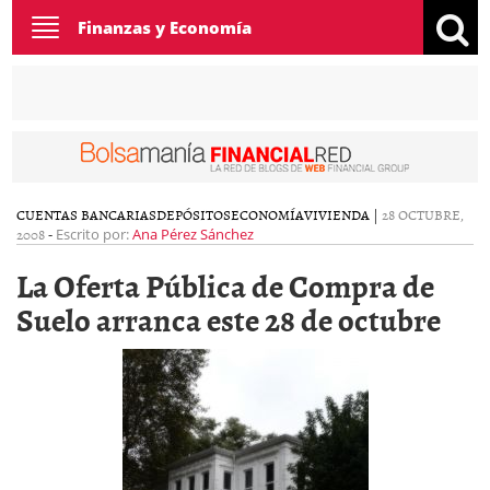
Toggle
Finanzas y Economía
navigation
CUENTAS BANCARIAS
DEPÓSITOS
ECONOMÍA
VIVIENDA
|
28 OCTUBRE,
2008
-
Escrito por:
Ana Pérez Sánchez
La Oferta Pública de Compra de
Suelo arranca este 28 de octubre