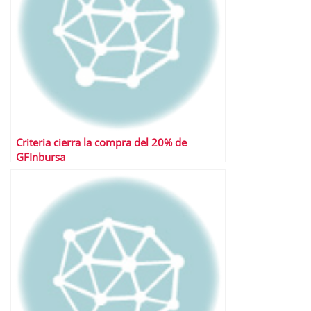
Criteria cierra la compra del 20% de
GFInbursa