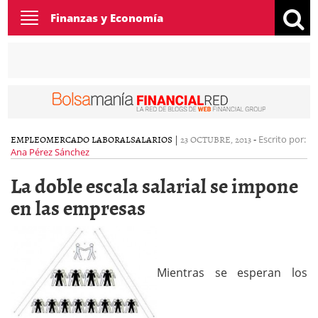
Toggle
Finanzas y Economía
navigation
EMPLEO
MERCADO LABORAL
SALARIOS
|
23 OCTUBRE, 2013
-
Escrito por:
Ana Pérez Sánchez
La doble escala salarial se impone
en las empresas
Mientras se esperan los