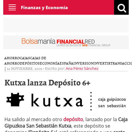
Toggle
Finanzas y Economía
navigation
AHORRO
CAJAS
CAJAS DE
AHORRO
DEPÓSITOS
ECONOMÍA
ESPAÑA
INVERSION
INVERTIR
TRANSACCI
|
14 NOVIEMBRE, 2009
-
Escrito por:
Ana Pérez Sánchez
Kutxa lanza Depósito 6+
Ha salido al mercado otro
depósito
, lanzado por la
Caja
Gipuzkoa San Sebastián Kutxa
, este depósito se