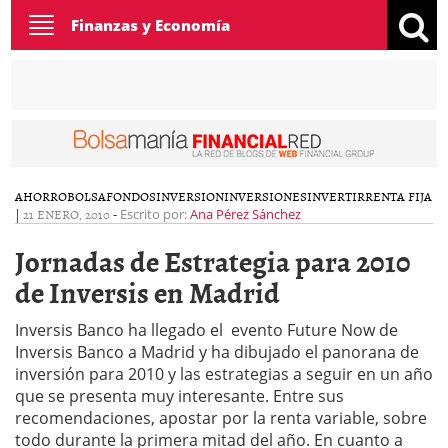
Toggle
Finanzas y Economía
navigation
AHORRO
BOLSA
FONDOS
INVERSION
INVERSIONES
INVERTIR
RENTA FIJA
|
21 ENERO, 2010
-
Escrito por:
Ana Pérez Sánchez
Jornadas de Estrategia para 2010
de Inversis en Madrid
Inversis Banco ha llegado el evento Future Now de
Inversis Banco a Madrid y ha dibujado el panorana de
inversión para 2010 y las estrategias a seguir en un año
que se presenta muy interesante. Entre sus
recomendaciones, apostar por la renta variable, sobre
todo durante la primera mitad del año. En cuanto a