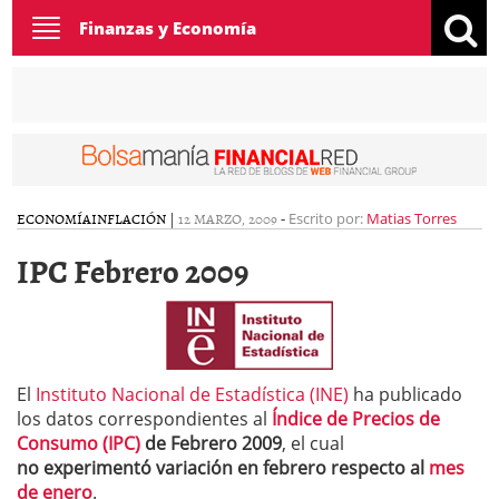
Toggle
Finanzas y Economía
navigation
ECONOMÍA
INFLACIÓN
|
12 MARZO, 2009
-
Escrito por:
Matias Torres
IPC Febrero 2009
El
Instituto Nacional de Estadística (INE)
ha publicado
los datos correspondientes al
Índice de Precios de
Consumo (IPC)
de Febrero 2009
, el cual
no experimentó variación en febrero respecto al
mes
de enero
.