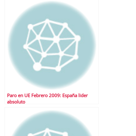
Paro en UE Febrero 2009: España lider
absoluto