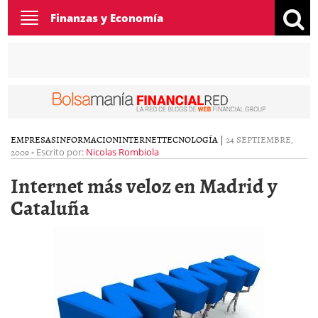
Toggle
Finanzas y Economía
navigation
EMPRESAS
INFORMACION
INTERNET
TECNOLOGÍA
|
24 SEPTIEMBRE,
2009
-
Escrito por:
Nicolas Rombiola
Internet más veloz en Madrid y
Cataluña