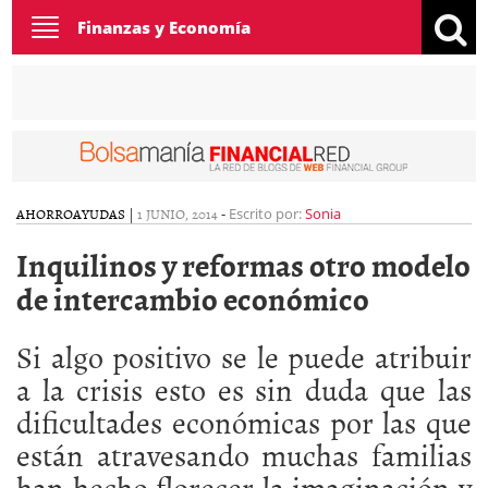
Toggle
Finanzas y Economía
navigation
AHORRO
AYUDAS
|
1 JUNIO, 2014
-
Escrito por:
Sonia
Inquilinos y reformas otro modelo
de intercambio económico
Si algo positivo se le puede atribuir
a la crisis esto es sin duda que las
dificultades económicas por las que
están atravesando muchas familias
han hecho florecer la imaginación y