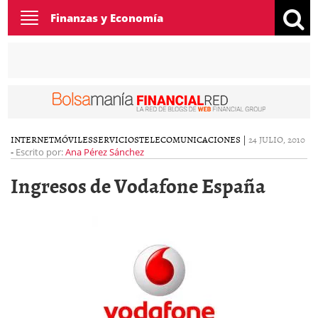
Toggle
Finanzas y Economía
navigation
INTERNET
MÓVILES
SERVICIOS
TELECOMUNICACIONES
|
24 JULIO, 2010
-
Escrito por:
Ana Pérez Sánchez
Ingresos de Vodafone España