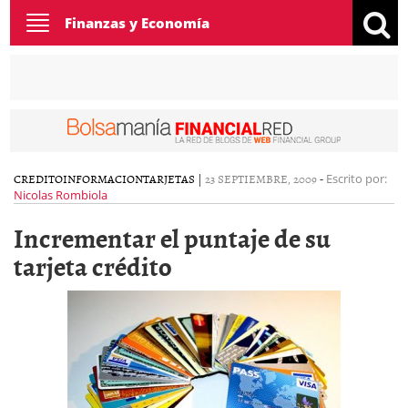
Toggle
Finanzas y Economía
navigation
CREDITO
INFORMACION
TARJETAS
|
23 SEPTIEMBRE, 2009
-
Escrito por:
Nicolas Rombiola
Incrementar el puntaje de su
tarjeta crédito