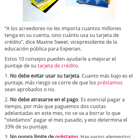
“A los acreedores no les importa cuantos millones
tenga en su cuenta, sino cuánto usa su tarjeta de
crédito”, dice Maxine Sweet, vicepresidente de la
educación pública para Experian.
Estos 10 consejos pueden ayudarle a mejorar el
puntaje de su
tarjeta de crédito
.
1.
No debe evitar usar su tarjeta
. Cuanto más bajo es el
puntaje, más riesgo se corre de que los
préstamos
sean aprobados o no.
2.
No debe atrasarse en el pago
. Es esencial pagar a
tiempo, por más que paguemos dos cuotas
adelantadas en este mes, no se va a borrar lo que
“olvidamos” pagar el mes pasado, y eso determina el
33% de su puntaje.
3.
No ponga límite de
préstamo
. Hay varios elementos