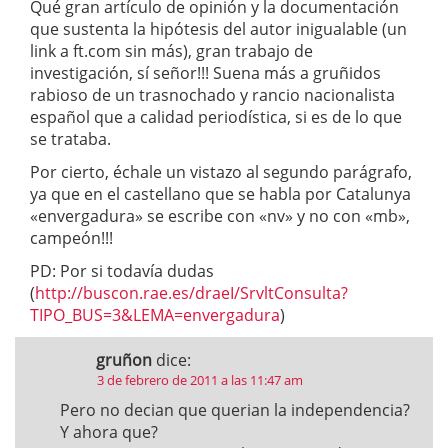
Qué gran artículo de opinión y la documentación
que sustenta la hipótesis del autor inigualable (un
link a ft.com sin más), gran trabajo de
investigación, sí señor!!! Suena más a gruñidos
rabioso de un trasnochado y rancio nacionalista
español que a calidad periodística, si es de lo que
se trataba.
Por cierto, échale un vistazo al segundo parágrafo,
ya que en el castellano que se habla por Catalunya
«envergadura» se escribe con «nv» y no con «mb»,
campeón!!!
PD: Por si todavía dudas
(
http://buscon.rae.es/draeI/SrvltConsulta?
TIPO_BUS=3&LEMA=envergadura
)
gruñon
dice:
3 de febrero de 2011 a las 11:47 am
Pero no decian que querian la independencia?
Y ahora que?