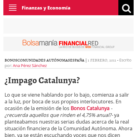
Toggle
Finanzas y Economía
navigation
BONOS
COMUNIDADES AUTÓNOMAS
ESPAÑA
|
1 FEBRERO, 2011
-
Escrito
por:
Ana Pérez Sánchez
¿Impago Catalunya?
Lo que se viene hablando por lo bajo, comienza a salir
a la luz, por boca de sus propios interlocutores. En
ocasión de la emisión de los
Bonos Catalunya
-
¿recuerda aquellos que rinden el 4,75% anual?-
ya
planteabamos nuestras serias dudas acerca de la real
situación financiera de la Comunidad Autónoma. Ahora
bien, ya se están escuchando voces que nos dicen