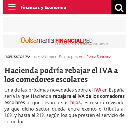
Toggle
Finanzas y Economía
navigation
IMPUESTOS
IVA
|
13 MAYO, 2013
-
Escrito por:
Ana Pérez Sánchez
Hacienda podría rebajar el IVA a
los comedores escolares
Una de las próximas novedades sobre el
IVA
en España
sería la que Hacienda
rebajara el IVA de los comedores
escolares
al que llevan a sus
hijos
,
esto será revisado
ya que dicho sector queda entre exento o tributa al
10% y hasta el 21% según los que presten el servicio de
comedor.