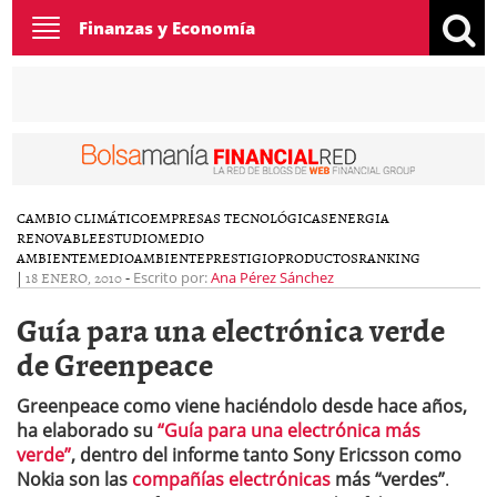
Toggle
Finanzas y Economía
navigation
CAMBIO CLIMÁTICO
EMPRESAS TECNOLÓGICAS
ENERGIA
RENOVABLE
ESTUDIO
MEDIO
AMBIENTE
MEDIOAMBIENTE
PRESTIGIO
PRODUCTOS
RANKING
|
18 ENERO, 2010
-
Escrito por:
Ana Pérez Sánchez
Guía para una electrónica verde
de Greenpeace
Greenpeace como viene haciéndolo desde hace años,
ha elaborado su
“Guía para una electrónica más
verde”
, dentro del informe tanto Sony Ericsson como
Nokia son las
compañías electrónicas
más “verdes”
.