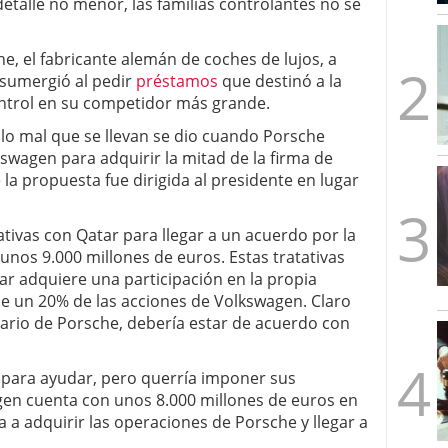
detalle no menor, las familias controlantes no se
mbre de 2025
ware punto de venta?
3 de octubre de 2025
e, el fabricante alemán de coches de lujos, a
sumergió al pedir
préstamos
que destinó a la
ntrol en su competidor más grande.
lo mal que se llevan se dio cuando Porsche
kswagen para adquirir la mitad de la firma de
 la propuesta fue dirigida al presidente en lugar
ativas con Qatar para llegar a un acuerdo por la
unos 9.000 millones de euros. Estas tratativas
ar adquiere una participación en la propia
 un 20% de las acciones de Volkswagen. Claro
itario de Porsche, debería estar de acuerdo con
 para ayudar, pero querría imponer sus
en cuenta con unos 8.000 millones de euros en
 a adquirir las operaciones de Porsche y llegar a