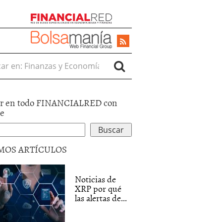
r en:
r en todo FINANCIALRED con
le
MOS ARTÍCULOS
Noticias de
XRP por qué
las alertas de...