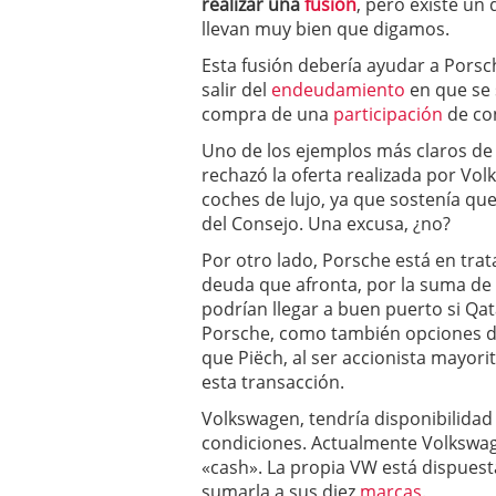
realizar una
fusión
, pero existe un 
a los costes
21 de novie
llevan muy bien que digamos.
¿Cuánto cuesta un soft
Esta fusión debería ayudar a Porsch
salir del
endeudamiento
en que se 
compra de una
participación
de co
Uno de los ejemplos más claros de 
rechazó la oferta realizada por Vol
coches de lujo, ya que sostenía que
del Consejo. Una excusa, ¿no?
Por otro lado, Porsche está en trat
deuda que afronta, por la suma de 
podrían llegar a buen puerto si Qat
Porsche, como también opciones de
que Piëch, al ser accionista mayor
esta transacción.
Volkswagen, tendría disponibilidad
condiciones. Actualmente Volkswag
«cash». La propia VW está dispuesta
sumarla a sus diez
marcas
.