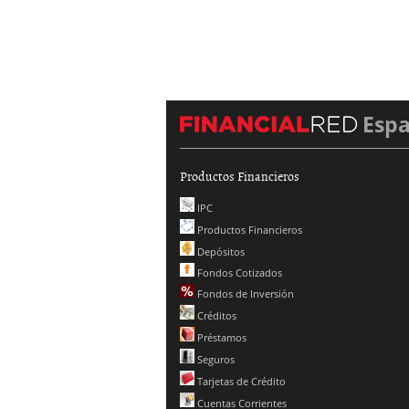
Esp
Productos Financieros
IPC
Productos Financieros
Depósitos
Fondos Cotizados
Fondos de Inversión
Créditos
Préstamos
Seguros
Tarjetas de Crédito
Cuentas Corrientes