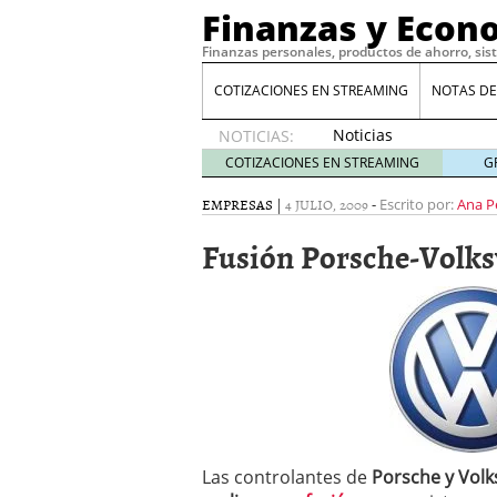
Finanzas y Econ
Finanzas personales, productos de ahorro, sis
COTIZACIONES EN STREAMING
NOTAS DE
Noticias
NOTICIAS:
de XRP
COTIZACIONES EN STREAMING
G
por qué
las
EMPRESAS
|
4 JULIO, 2009
-
Escrito por:
Ana P
alertas
Fusión Porsche-Volk
de
whales
suelen
llegar
tarde
16
de abril
de 2026
Comparativa Costes vs A
acelera la rentabilidad?
Meses sin intereses: Có
compras
24 de noviemb
Las controlantes de
Porsche y Volk
Planificar tu herencia t