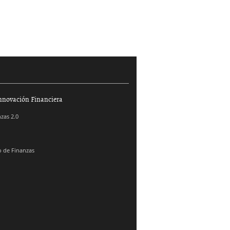
nnovación Financiera
zas 2.0
 de Finanzas