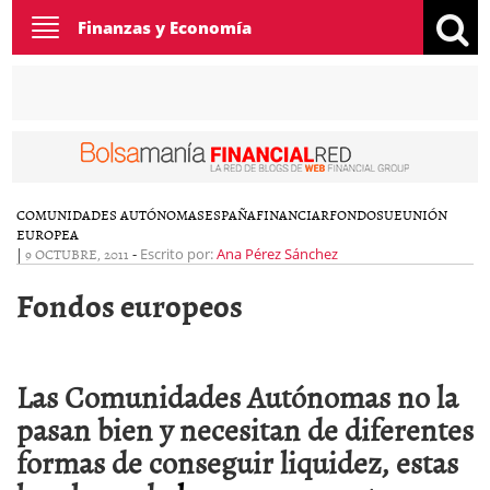
Toggle
Finanzas y Economía
navigation
COMUNIDADES AUTÓNOMAS
ESPAÑA
FINANCIAR
FONDOS
UE
UNIÓN
EUROPEA
|
9 OCTUBRE, 2011
-
Escrito por:
Ana Pérez Sánchez
Fondos europeos
Las Comunidades Autónomas no la
pasan bien y necesitan de diferentes
formas de conseguir liquidez, estas