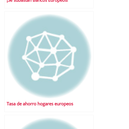
¡Se subastan Bancos Europeos!
Tasa de ahorro hogares europeos