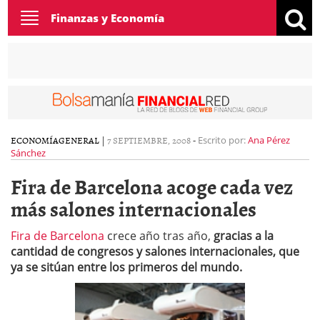
Toggle
Finanzas y Economía
navigation
ECONOMÍA
GENERAL
|
7 SEPTIEMBRE, 2008
-
Escrito por:
Ana Pérez
Sánchez
Fira de Barcelona acoge cada vez
más salones internacionales
Fira de Barcelona
crece año tras año,
gracias a la
cantidad de congresos y salones internacionales, que
ya se sitúan entre los primeros del mundo.