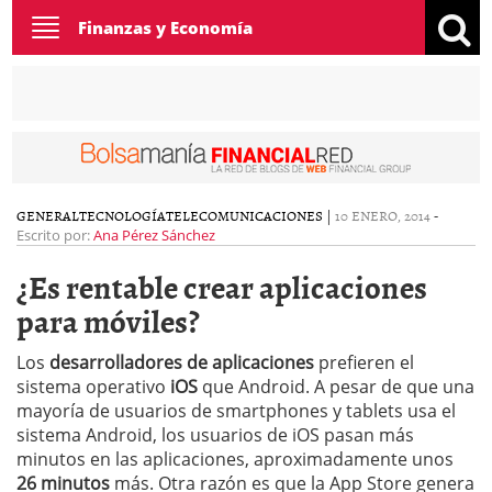
Toggle
Finanzas y Economía
navigation
GENERAL
TECNOLOGÍA
TELECOMUNICACIONES
|
10 ENERO, 2014
-
Escrito por:
Ana Pérez Sánchez
¿Es rentable crear aplicaciones
para móviles?
Los
desarrolladores de aplicaciones
prefieren el
sistema operativo
iOS
que Android. A pesar de que una
mayoría de usuarios de smartphones y tablets usa el
sistema Android, los usuarios de iOS pasan más
minutos en las aplicaciones, aproximadamente unos
26 minutos
más. Otra razón es que la App Store genera