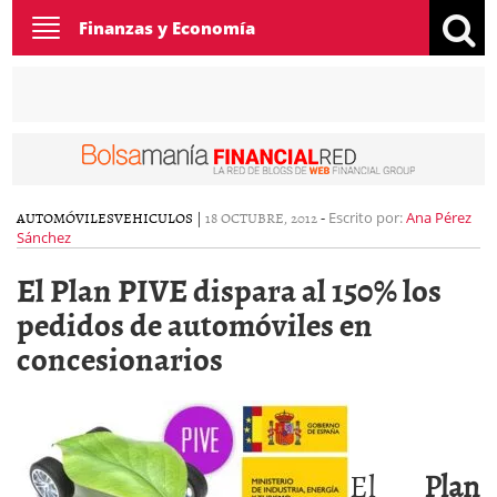
Toggle
Finanzas y Economía
navigation
AUTOMÓVILES
VEHICULOS
|
18 OCTUBRE, 2012
-
Escrito por:
Ana Pérez
Sánchez
El Plan PIVE dispara al 150% los
pedidos de automóviles en
concesionarios
El
Plan