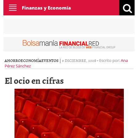
Toggle
Finanzas y Economía
navigation
AHORRO
ECONOMÍA
EVENTOS
|
9 DICIEMBRE, 2008
-
Escrito por:
Ana
Pérez Sánchez
El ocio en cifras