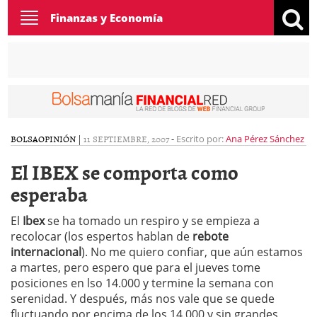
Toggle
Finanzas y Economía
navigation
BOLSA
OPINIÓN
|
11 SEPTIEMBRE, 2007
-
Escrito por:
Ana Pérez Sánchez
El IBEX se comporta como
esperaba
El
Ibex
se ha tomado un respiro y se empieza a
recolocar (los espertos hablan de
rebote
internacional
). No me quiero confiar, que aún estamos
a martes, pero espero que para el jueves tome
posiciones en lso 14.000 y termine la semana con
serenidad. Y después, más nos vale que se quede
fluctuando por encima de los 14.000 y sin grandes