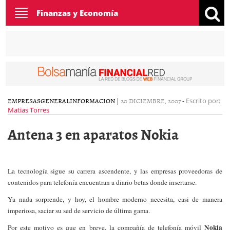
Toggle
Finanzas y Economía
navigation
EMPRESAS
GENERAL
INFORMACION
|
20 DICIEMBRE, 2007
-
Escrito por:
Matias Torres
Antena 3 en aparatos Nokia
La tecnología sigue su carrera ascendente, y las empresas proveedoras de
contenidos para telefonía encuentran a diario betas donde insertarse.
Ya nada sorprende, y hoy, el hombre moderno necesita, casi de manera
imperiosa, saciar su sed de servicio de última gama.
Nokia
Por este motivo es que en breve, la compañía de telefonía móvil