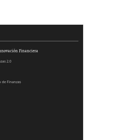
nnovación Financiera
zas 2.0
 de Finanzas