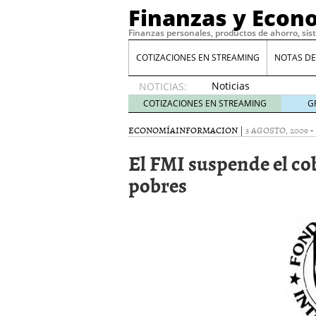
Finanzas y Econ
Finanzas personales, productos de ahorro, sis
COTIZACIONES EN STREAMING
NOTAS DE
Noticias
NOTICIAS:
de XRP
COTIZACIONES EN STREAMING
G
por qué
las
ECONOMÍA
INFORMACION
|
3 AGOSTO, 2009
-
alertas
El FMI suspende el cob
de
whales
pobres
suelen
llegar
tarde
16
de abril
de 2026
Comparativa Costes vs A
acelera la rentabilidad?
Meses sin intereses: Có
compras
24 de noviemb
Planificar tu herencia t