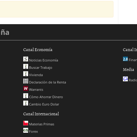
aña
Canal Economía
Canal I
Finan
Noticias Economía
Buscar Trabajo
Media
Vivienda
Radio
Declaración de la Renta
Warrants
Cómo Ahorrar Dinero
Cambio Euro Dolar
Canal Internacional
Materias Primas
Forex