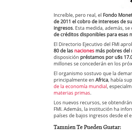
a los costes
21 de novie
¿Cuánto cuesta un soft
Increíble, pero real, el
Fondo Moneta
de 2011 el cobro de intereses de s
ingresos
. Esta medida, además, s
de créditos disponibles para esas 
El Directorio Ejecutivo del FMI ap
80 de las
naciones
más pobres del
disposición
préstamos por u$s 17.0
millones se concederán en los pró
El organismo sostuvo que la deman
principalmente en
Africa
, había su
de la economía mundial
, especialm
materias primas
.
Los nuevos recursos, se obtendrán 
FMI. Además, la institución ha inf
países de bajos ingresos desde el e
Tamnien Te Pueden Gustar: