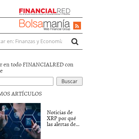
r en:
r en todo FINANCIALRED con
le
MOS ARTÍCULOS
Noticias de
XRP por qué
las alertas de...