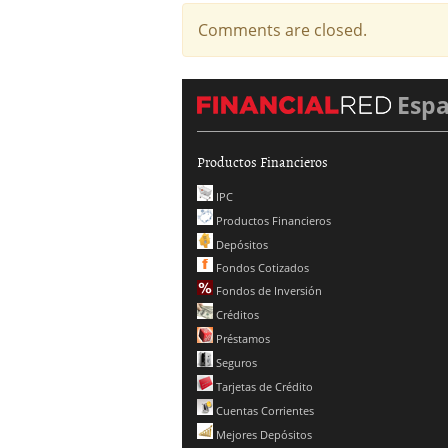
Comments are closed.
Esp
Productos Financieros
IPC
Productos Financieros
Depósitos
Fondos Cotizados
Fondos de Inversión
Créditos
Préstamos
Seguros
Tarjetas de Crédito
Cuentas Corrientes
Mejores Depósitos