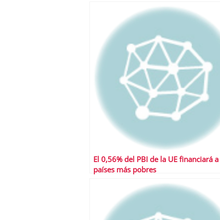
El 0,56% del PBI de la UE financiará a
países más pobres