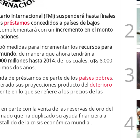
mbre de 2025
ware punto de venta?
3 de octubre de 2025
rio Internacional (FMI) suspenderá hasta finales
us
préstamos
concedidos a países de bajos
e complementará con un
incremento en el monto
naciones
.
robó medidas para incrementar los
recursos para
 mundo
, de manera que ahora tendrán a
00 millones hasta 2014
, de los cuales, u$s 8.000
ximos dos años.
da de préstamos de parte de los
países pobres
,
perado sus proyecciones producto del
deterioro
ente en lo que se refiere a los precios de las
en parte con la venta de las reservas de oro del
ormado que ha duplicado su ayuda financiera a
stallido de la crisis económica mundial.