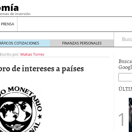
omía
temas de inversión
 PRENSA
Busca
RÁFICOS COTIZACIONES
FINANZAS PERSONALES
Escrito por:
Matias Torres
Busca
ro de intereses a países
Goog
ÚLTI
gilidad: ¿Por qué el Préstamo Promotor privado
12 de diciembre de 2025
mo aprovechar esta opción para gestionar tus
re de 2025
ambién es una decisión financiera: cómo anticiparte