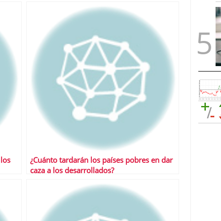
 los
¿Cuánto tardarán los países pobres en dar
caza a los desarrollados?