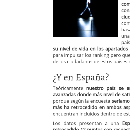
com
con
ciu
con
bas
una
paí
su nivel de vida en los apartados
para impulsar los ranking pero qu
de los ciudadanos de estos países 
¿Y en España?
Teóricamente
nuestro país se e
avanzadas donde más nivel de satisf
porque según la encuesta
seríamo
más ha retrocedido en ambos as
encuentran incluidos dentro de est
Los datos presentan a una
Espa
retrocedido 12 puntos con respec