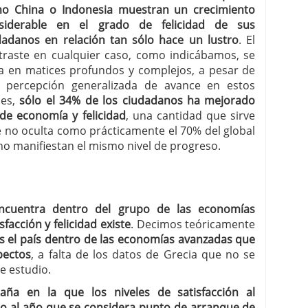
o China o Indonesia muestran un crecimiento
siderable en el grado de felicidad de sus
dadanos en relación tan sólo hace un lustro
. El
traste en cualquier caso, como indicábamos, se
a en matices profundos y complejos, a pesar de
 percepción generalizada de avance en estos
ses,
sólo el 34% de los ciudadanos ha mejorado
 de economía y felicidad
, una cantidad que sirve
e no oculta como prácticamente el 70% del global
no manifiestan el mismo nivel de progreso.
ncuentra dentro del grupo de las economías
acción y felicidad existe
. Decimos teóricamente
s el país dentro de las economías avanzadas que
pectos
, a falta de los datos de Grecia que no se
e estudio.
ña en la que los niveles de satisfacción al
to al año que se considera punto de arranque de