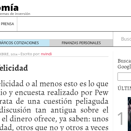
omía
temas de inversión
 PRENSA
Busca
RÁFICOS COTIZACIONES
FINANZAS PERSONALES
MBRE, 2014
-
Escrito por:
nvindi
Busca
felicidad
Goog
elicidad o al menos esto es lo que
ÚLTI
io y encuesta realizado por
Pew
rata de una cuestión peliaguda
gilidad: ¿Por qué el Préstamo Promotor privado
discusión tan antigua sobre el
12 de diciembre de 2025
 el dinero ofrece, ya saben: unos
mo aprovechar esta opción para gestionar tus
re de 2025
idad, otros que no y otros a veces
ambién es una decisión financiera: cómo anticiparte