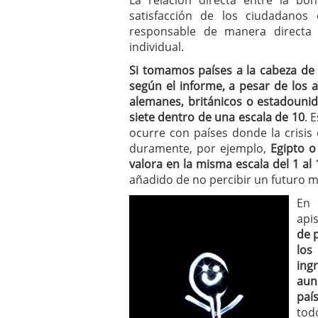
La relación directa entre la b
satisfacción de los ciudadanos
responsable de manera directa 
individual.
Si tomamos países a la cabeza d
según el informe, a pesar de los
alemanes, británicos o estadounid
siete dentro de una escala de 10
. 
ocurre con países donde la crisis 
duramente, por ejemplo,
Egipto o
valora en la misma escala del 1 al 
añadido de no percibir un futuro m
En 
api
de 
los
ing
aun
paí
tod