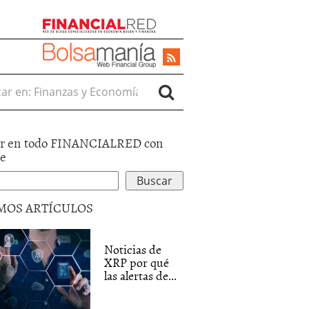
r en:
r en todo FINANCIALRED con
le
MOS ARTÍCULOS
Noticias de
XRP por qué
las alertas de...