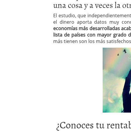
una cosa y a veces la o
a los costes
21 de novie
¿Cuánto cuesta un soft
El estudio, que independientemente
el dinero aporta datos muy conc
economías más desarrolladas acab
lista de países con mayor grado d
más tienen son los más satisfechos 
¿Conoces tu rentabi