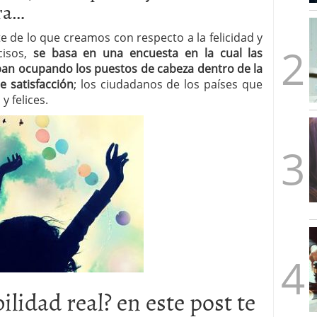
tra…
mbre de 2025
ware punto de venta?
3 de octubre de 2025
 de lo que creamos con respecto a la felicidad y
isos,
se basa en una encuesta en la cual las
an ocupando los puestos de cabeza dentro de la
e satisfacción
; los ciudadanos de los países que
y felices.
lidad real? en este post te