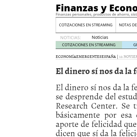
Finanzas y Econ
Finanzas personales, productos de ahorro, sis
COTIZACIONES EN STREAMING
NOTAS DE
Noticias
NOTICIAS:
de XRP
COTIZACIONES EN STREAMING
G
por qué
las
ECONOMÍA
EMERGENTES
ESPAÑA
|
12 NOVIE
alertas
El dinero sí nos da la 
de
whales
suelen
El dinero sí nos da la f
llegar
tarde
16
se desprende del estud
de abril
Research Center. Se t
de 2026
Comparativa Costes vs A
básicamente por esa 
acelera la rentabilidad?
aporte de felicidad que
Meses sin intereses: Có
compras
24 de noviemb
dicen que sí da la felic
Planificar tu herencia t