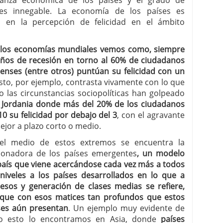
onanza económica de los países y el grado de
 es innegable. La economía de los países es
en la percepción de felicidad en el ámbito
e los economías mundiales vemos como, siempre
 años de recesión en torno al 60% de ciudadanos
enses (entre otros) puntúan su felicidad con un
Esto, por ejemplo, contrasta vivamente con lo que
o las circunstancias sociopolíticas han golpeado
 Jordania donde más del 20% de los ciudadanos
10 su felicidad por debajo del 3
, con el agravante
ejor a plazo corto o medio.
el medio de estos extremos se encuentra la
sonadora de los países emergentes
, un modelo
país que viene acercándose cada vez más a todos
 niveles a los países desarrollados en lo que a
resos y generación de clases medias se refiere,
que con esos matices tan profundos que estos
ses aún presentan
. Un ejemplo muy evidente de
o esto lo encontramos en Asia, donde
países