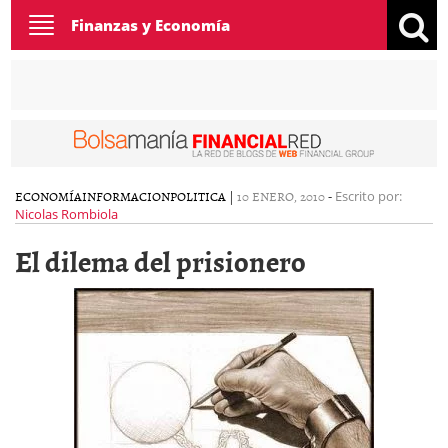
Toggle
Finanzas y Economía
navigation
ECONOMÍA
INFORMACION
POLITICA
|
10 ENERO, 2010
-
Escrito por:
Nicolas Rombiola
El dilema del prisionero