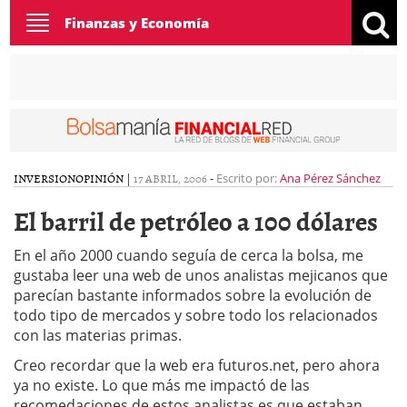
Toggle
Finanzas y Economía
navigation
INVERSION
OPINIÓN
|
17 ABRIL, 2006
-
Escrito por:
Ana Pérez Sánchez
El barril de petróleo a 100 dólares
En el año 2000 cuando seguía de cerca la bolsa, me
gustaba leer una web de unos analistas mejicanos que
parecían bastante informados sobre la evolución de
todo tipo de mercados y sobre todo los relacionados
con las materias primas.
Creo recordar que la web era futuros.net, pero ahora
ya no existe. Lo que más me impactó de las
recomedaciones de estos analistas es que estaban