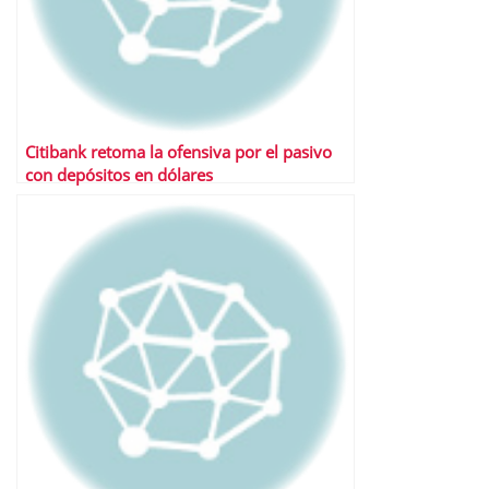
Citibank retoma la ofensiva por el pasivo
con depósitos en dólares