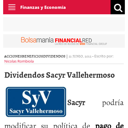
Toggle
Finanzas y Economía
navigation
ACCIONES
BENEFICIOS
DIVIDENDOS
|
21 JUNIO, 2012
-
Escrito por:
Nicolas Rombiola
Dividendos Sacyr Vallehermoso
Sacyr
podría
modificar su política de
pago de