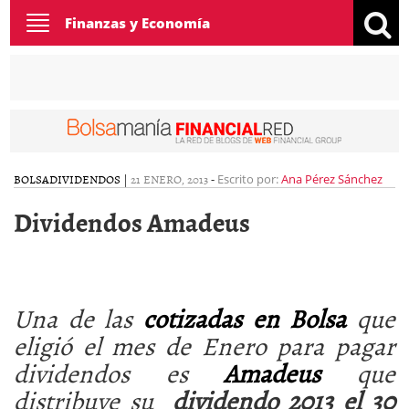
Toggle
Finanzas y Economía
navigation
BOLSA
DIVIDENDOS
|
21 ENERO, 2013
-
Escrito por:
Ana Pérez Sánchez
Dividendos Amadeus
Una de las
cotizadas en Bolsa
que
eligió el mes de Enero para pagar
dividendos es
Amadeus
que
distribuye su
dividendo 2013 el 30