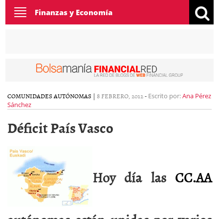
Toggle
Finanzas y Economía
navigation
COMUNIDADES AUTÓNOMAS
|
8 FEBRERO, 2012
-
Escrito por:
Ana Pérez
Sánchez
Déficit País Vasco
Hoy día las
CC.AA