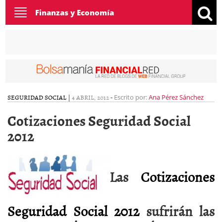
Toggle
Finanzas y Economía
navigation
SEGURIDAD SOCIAL
|
4 ABRIL, 2012
-
Escrito por:
Ana Pérez Sánchez
Cotizaciones Seguridad Social
2012
Las
Cotizaciones
Seguridad Social 2012
sufrirán las