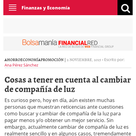
Toggle
Finanzas y Economía
navigation
AHORRO
ECONOMÍA
PROMOCIÓN
|
2 NOVIEMBRE, 2015
-
Escrito por:
Ana Pérez Sánchez
Cosas a tener en cuenta al cambiar
de compañía de luz
Es curioso pero, hoy en día, aún existen muchas
personas que muestran reticencias ante cuestiones
como buscar y cambiar de compañía de la luz para
pagar menos y/o obtener un mejor servicio. Sin
embargo, actualmente cambiar de compañía de luz es
realmente sencillo y en algunos casos, tremendamente