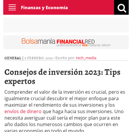
Toggle
Finanzas y Economía
navigation
GENERAL
|
9 FEBRERO, 2023
-
Escrito por:
tech_media
Consejos de inversión 2023: Tips
expertos
Comprender el valor de la inversión es crucial, pero es
igualmente crucial descubrir el mejor enfoque para
maximizar el rendimiento de sus inversiones y los
envíos de dinero
que haga hacia sus inversiones. Uno
necesita averiguar cuál sería el mejor plan para este
año dados los numerosos cambios que ocurren en
varias economías en todo el mundo.