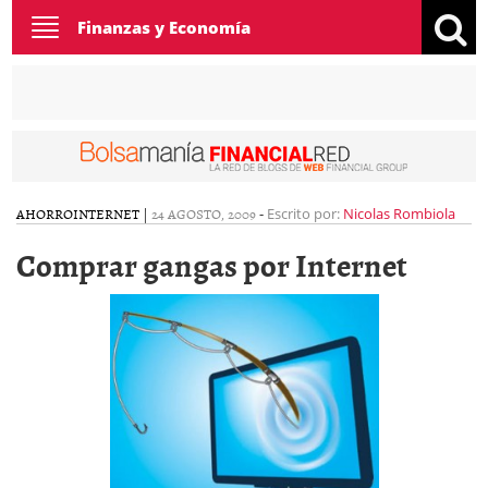
Toggle
Finanzas y Economía
navigation
AHORRO
INTERNET
|
24 AGOSTO, 2009
-
Escrito por:
Nicolas Rombiola
Comprar gangas por Internet