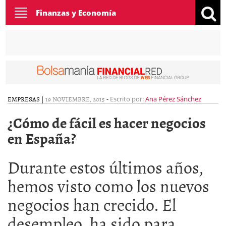
Toggle
Finanzas y Economía
navigation
EMPRESAS
|
19 NOVIEMBRE, 2015
-
Escrito por:
Ana Pérez Sánchez
¿Cómo de fácil es hacer negocios
en España?
Durante estos últimos años,
hemos visto como los nuevos
negocios han crecido. El
desempleo, ha sido para