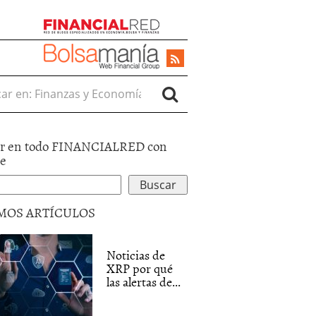
r en:
r en todo FINANCIALRED con
le
MOS ARTÍCULOS
Noticias de
XRP por qué
las alertas de...