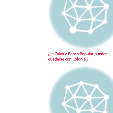
¿La Caixa y Banco Popular pueden
quedarse con Colonial?