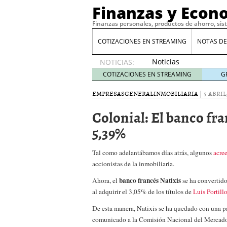
Finanzas y Econ
Finanzas personales, productos de ahorro, sis
COTIZACIONES EN STREAMING
NOTAS DE
Noticias
NOTICIAS:
de XRP
COTIZACIONES EN STREAMING
G
por qué
las
EMPRESAS
GENERAL
INMOBILIARIA
|
5 ABRIL
alertas
Colonial: El banco fra
de
whales
5,39%
suelen
llegar
Tal como adelantábamos días atrás, algunos
tarde
16
acre
de abril
accionistas de la inmobiliaria.
de 2026
banco francés Natixis
Ahora, el
se ha convertido
Comparativa Costes vs A
al adquirir el 3,05% de los títulos de
Luis Portill
acelera la rentabilidad?
Meses sin intereses: Có
De esta manera, Natixis se ha quedado con una p
compras
24 de noviemb
comunicado a la Comisión Nacional del Mercad
Planificar tu herencia t