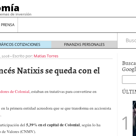
omía
temas de inversión
 PRENSA
Busca
RÁFICOS COTIZACIONES
FINANZAS PERSONALES
, 2008
-
Escrito por:
Matias Torres
Busca
ncés Natixis se queda con el
Goog
ÚLTI
edores de Colonial
, estaban en tratativas para convertirse en
 en la primera entidad acreedora que se que transforma en accionista
gilidad: ¿Por qué el Préstamo Promotor privado
o
.
12 de diciembre de 2025
mo aprovechar esta opción para gestionar tus
5,39% en el capital de Colonial
articipación del
, según lo ha
re de 2025
o de Valores (CNMV).
ambién es una decisión financiera: cómo anticiparte